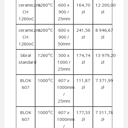
o
ceramiczna
1260
C
600 x
164,70
12 200,00
CH
900 /
zł
zł
1260oC
25mm
o
ceramiczna
1260
C
600 x
241,56
8 946,67
CH
900 /
zł
zł
1260oC
50mm
o
Sibral
1260
C
500 x
174,74
13 979,20
standard
1000 /
zł
zł
25mm
o
BLOK
1000
C
607 x
111,87
7 371,99
607
1000mm
zł
zł
/
25mm
o
BLOK
1000
C
607 x
177,53
7 311,78
607
1000mm
zł
zł
/