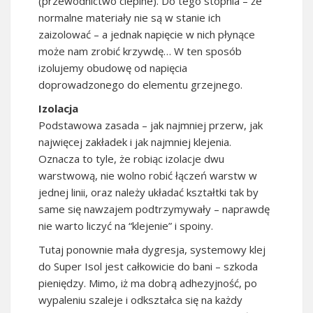
(przewodnictwo cieplne). Do tego stopnia – że
normalne materiały nie są w stanie ich
zaizolować – a jednak napięcie w nich płynące
może nam zrobić krzywdę… W ten sposób
izolujemy obudowę od napięcia
doprowadzonego do elementu grzejnego.
Izolacja
Podstawowa zasada – jak najmniej przerw, jak
najwięcej zakładek i jak najmniej klejenia.
Oznacza to tyle, że robiąc izolacje dwu
warstwową, nie wolno robić łączeń warstw w
jednej linii, oraz należy układać kształtki tak by
same się nawzajem podtrzymywały – naprawdę
nie warto liczyć na “klejenie” i spoiny.
Tutaj ponownie mała dygresja, systemowy klej
do Super Isol jest całkowicie do bani – szkoda
pieniędzy. Mimo, iż ma dobrą adhezyjność, po
wypaleniu szaleje i odkształca się na każdy