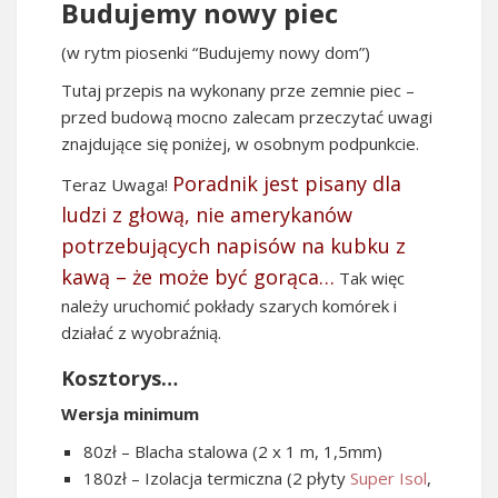
Budujemy nowy piec
(w rytm piosenki “Budujemy nowy dom”)
Tutaj przepis na wykonany prze zemnie piec –
przed budową mocno zalecam przeczytać uwagi
znajdujące się poniżej, w osobnym podpunkcie.
Poradnik jest pisany dla
Teraz Uwaga!
ludzi z głową, nie amerykanów
potrzebujących napisów na kubku z
kawą – że może być gorąca…
Tak więc
należy uruchomić pokłady szarych komórek i
działać z wyobraźnią.
Kosztorys…
Wersja minimum
80zł – Blacha stalowa (2 x 1 m, 1,5mm)
180zł – Izolacja termiczna (2 płyty
Super Isol
,