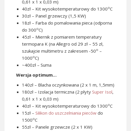
0,61 x 1 x 0,03 m)
o
40zł – Kit wysokotemperaturowy do 1300
C
30zł – Panel grzewczy (1,5 KW)
18zł – Farba do pomalowania pieca (odporna
o
do 300
C)
45zł – Miernik z pomiarem temperatury
termopara K (na Allegro od 29 zł – 55 zł,
o
szukajcie multimetru z zakresem -50
–
o
1000
C)
~400zł – Suma
Wersja optimum…
140zł – Blacha oczynkowana (2 x 1 m, 1,5mm)
180zł – Izolacja termiczna (2 płyty
Super Isol
,
0,61 x 1 x 0,03 m)
o
40zł – Kit wysokotemperaturowy do 1300
C
15zł –
Silikon do uszczelniania pieców
do
o
1500
C
55zł – Panele grzewcze (2 x 1 KW)