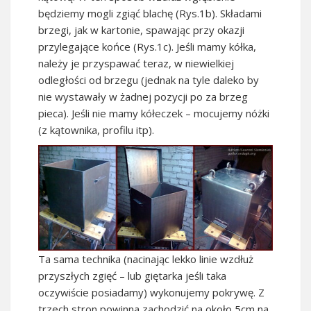
będziemy mogli zgiąć blachę (Rys.1b). Składami
brzegi, jak w kartonie, spawając przy okazji
przylegające końce (Rys.1c). Jeśli mamy kółka,
należy je przyspawać teraz, w niewielkiej
odległości od brzegu (jednak na tyle daleko by
nie wystawały w żadnej pozycji po za brzeg
pieca). Jeśli nie mamy kółeczek – mocujemy nóżki
(z kątownika, profilu itp).
Ta sama technika (nacinając lekko linie wzdłuż
przyszłych zgięć – lub giętarka jeśli taka
oczywiście posiadamy) wykonujemy pokrywę. Z
trzech stron powinna zachodzić na około 5cm na