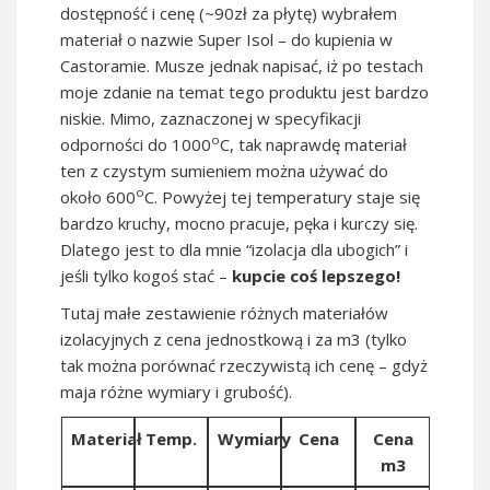
dostępność i cenę (~90zł za płytę) wybrałem
materiał o nazwie Super Isol – do kupienia w
Castoramie. Musze jednak napisać, iż po testach
moje zdanie na temat tego produktu jest bardzo
niskie. Mimo, zaznaczonej w specyfikacji
o
odporności do 1000
C, tak naprawdę materiał
ten z czystym sumieniem można używać do
o
około 600
C. Powyżej tej temperatury staje się
bardzo kruchy, mocno pracuje, pęka i kurczy się.
Dlatego jest to dla mnie “izolacja dla ubogich” i
jeśli tylko kogoś stać –
kupcie coś lepszego!
Tutaj małe zestawienie różnych materiałów
izolacyjnych z cena jednostkową i za m3 (tylko
tak można porównać rzeczywistą ich cenę – gdyż
maja różne wymiary i grubość).
Materiał
Temp.
Wymiary
Cena
Cena
m3