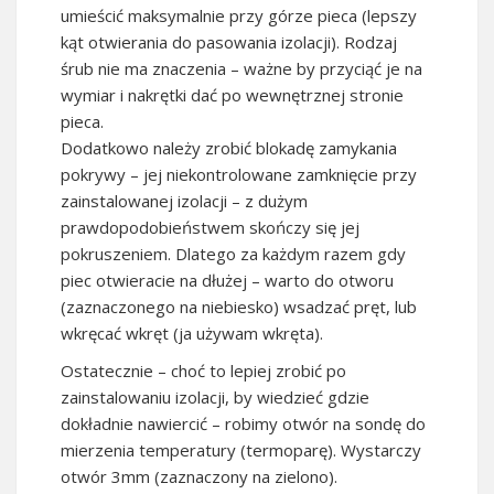
umieścić maksymalnie przy górze pieca (lepszy
kąt otwierania do pasowania izolacji). Rodzaj
śrub nie ma znaczenia – ważne by przyciąć je na
wymiar i nakrętki dać po wewnętrznej stronie
pieca.
Dodatkowo należy zrobić blokadę zamykania
pokrywy – jej niekontrolowane zamknięcie przy
zainstalowanej izolacji – z dużym
prawdopodobieństwem skończy się jej
pokruszeniem. Dlatego za każdym razem gdy
piec otwieracie na dłużej – warto do otworu
(zaznaczonego na niebiesko) wsadzać pręt, lub
wkręcać wkręt (ja używam wkręta).
Ostatecznie – choć to lepiej zrobić po
zainstalowaniu izolacji, by wiedzieć gdzie
dokładnie nawiercić – robimy otwór na sondę do
mierzenia temperatury (termoparę). Wystarczy
otwór 3mm (zaznaczony na zielono).