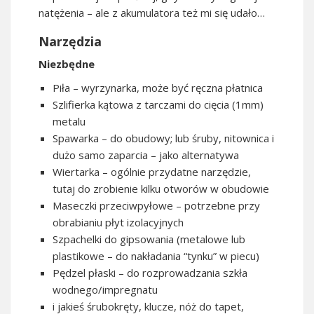
natężenia – ale z akumulatora też mi się udało…
Narzędzia
Niezbędne
Piła – wyrzynarka, może być ręczna płatnica
Szlifierka kątowa z tarczami do cięcia (1mm)
metalu
Spawarka – do obudowy; lub śruby, nitownica i
dużo samo zaparcia – jako alternatywa
Wiertarka – ogólnie przydatne narzędzie,
tutaj do zrobienie kilku otworów w obudowie
Maseczki przeciwpyłowe – potrzebne przy
obrabianiu płyt izolacyjnych
Szpachelki do gipsowania (metalowe lub
plastikowe – do nakładania “tynku” w piecu)
Pędzel płaski – do rozprowadzania szkła
wodnego/impregnatu
i jakieś śrubokręty, klucze, nóż do tapet,