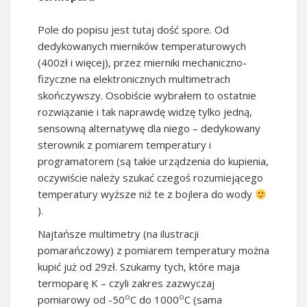
Pole do popisu jest tutaj dość spore. Od
dedykowanych mierników temperaturowych
(400zł i więcej), przez mierniki mechaniczno-
fizyczne na elektronicznych multimetrach
skończywszy. Osobiście wybrałem to ostatnie
rozwiązanie i tak naprawdę widzę tylko jedną,
sensowną alternatywę dla niego – dedykowany
sterownik z pomiarem temperatury i
programatorem (są takie urządzenia do kupienia,
oczywiście należy szukać czegoś rozumiejącego
temperatury wyższe niż te z bojlera do wody
).
Najtańsze multimetry (na ilustracji
pomarańczowy) z pomiarem temperatury można
kupić już od 29zł. Szukamy tych, które maja
termoparę K – czyli zakres zazwyczaj
o
o
pomiarowy od -50
C do 1000
C (sama