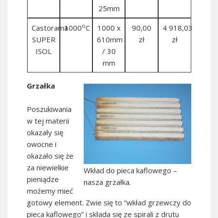
25mm
o
Castorama
1000
C
1000 x
90,00
4 918,03
SUPER
610mm
zł
zł
ISOL
/ 30
mm
Grzałka
Poszukiwania
w tej materii
okazały się
owocne i
okazało się że
za niewielkie
Wkład do pieca kaflowego –
pieniądze
nasza grzałka.
możemy mieć
gotowy element. Zwie się to “wkład grzewczy do
pieca kaflowego” i składa się ze spirali z drutu