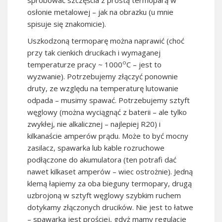
spróbować szczęścia z prostą termoparą w
osłonie metalowej – jak na obrazku (u mnie
spisuje się znakomicie).
Uszkodzoną termoparę można naprawić (choć
przy tak cienkich drucikach i wymaganej
o
temperaturze pracy ~ 1000
C – jest to
wyzwanie). Potrzebujemy złączyć ponownie
druty, ze względu na temperaturę lutowanie
odpada – musimy spawać. Potrzebujemy sztyft
węglowy (można wyciągnąć z baterii – ale tylko
zwykłej, nie alkalicznej – najlepiej R20) i
kilkanaście amperów prądu. Może to być mocny
zasilacz, spawarka lub kable rozruchowe
podłączone do akumulatora (ten potrafi dać
nawet kilkaset amperów – wiec ostrożnie). Jedną
klemą łapiemy za oba bieguny termopary, drugą
uzbrojoną w sztyft węglowy szybkim ruchem
dotykamy złączonych drucików. Nie jest to łatwe
– spawarka jest prościej, gdyż mamy regulacje