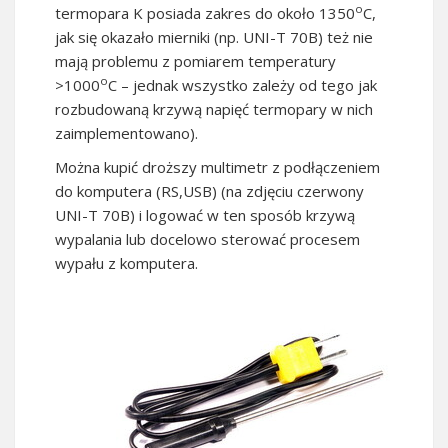
o
termopara K posiada zakres do około 1350
C,
jak się okazało mierniki (np. UNI-T 70B) też nie
mają problemu z pomiarem temperatury
o
>1000
C – jednak wszystko zależy od tego jak
rozbudowaną krzywą napięć termopary w nich
zaimplementowano).
Można kupić droższy multimetr z podłączeniem
do komputera (RS,USB) (na zdjęciu czerwony
UNI-T 70B) i logować w ten sposób krzywą
wypalania lub docelowo sterować procesem
wypału z komputera.