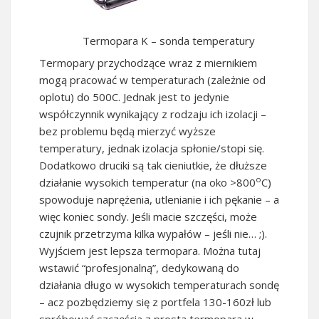
Termopara K – sonda temperatury
Termopary przychodzące wraz z miernikiem
mogą pracować w temperaturach (zależnie od
oplotu) do 500C. Jednak jest to jedynie
współczynnik wynikający z rodzaju ich izolacji –
bez problemu będą mierzyć wyższe
temperatury, jednak izolacja spłonie/stopi się.
Dodatkowo druciki są tak cieniutkie, że dłuższe
o
działanie wysokich temperatur (na oko >800
C)
spowoduje naprężenia, utlenianie i ich pękanie – a
więc koniec sondy. Jeśli macie szczęści, może
czujnik przetrzyma kilka wypałów – jeśli nie… ;).
Wyjściem jest lepsza termopara. Można tutaj
wstawić “profesjonalną”, dedykowaną do
działania długo w wysokich temperaturach sondę
– acz pozbędziemy się z portfela 130-160zł lub