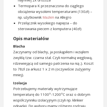
najmniej 2x droższa
Termopara K przeznaczona do ciągłego
obciążenia wysokimi temperaturami (130zł) –
np. użytkownik
Mazkm
na Allegro
Przełącznik wysokiego napięcia – do
sterowania piecem z komputera (40zł)
Opis materiałów
Blacha
Zaczynamy od blachy, ja poskąpiłem i wziąłem
zwykłą tzw. czarna stal. Czyli normalną węglową,
rdzewiejącą od samego patrzenia na nią ;). Koszt
to 78zł za arkusz 1 x 2 m (oczywiście zużyjemy
mniej).
Izolacja
Potrzebujemy materiały wytrzymujące
o
o
temperaturę do 1100
-1200
C oraz o dobrym
współczynniku izolacyjnym (czyli np. klinkier
odpada). Do wyboru mamy różnego rodzaju