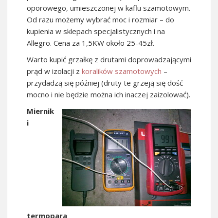
oporowego, umieszczonej w kaflu szamotowym.
Od razu możemy wybrać moc i rozmiar – do
kupienia w sklepach specjalistycznych i na
Allegro. Cena za 1,5KW około 25-45zł.
Warto kupić grzałkę z drutami doprowadzającymi
prąd w izolacji z
koralików szamotowych
–
przydadzą się później (druty te grzeją się dość
mocno i nie będzie można ich inaczej zaizolować).
Miernik
i
termopara