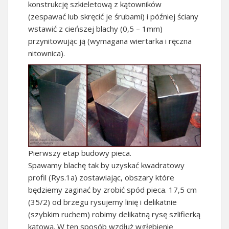
konstrukcję szkieletową z kątowników
(zespawać lub skręcić je śrubami) i później ściany
wstawić z cieńszej blachy (0,5 – 1mm)
przynitowując ją (wymagana wiertarka i ręczna
nitownica).
Pierwszy etap budowy pieca.
Spawamy blachę tak by uzyskać kwadratowy
profil (Rys.1a) zostawiając, obszary które
będziemy zaginać by zrobić spód pieca. 17,5 cm
(35/2) od brzegu rysujemy linię i delikatnie
(szybkim ruchem) robimy delikatną rysę szlifierką
kątową. W ten sposób wzdłuż wgłębienie