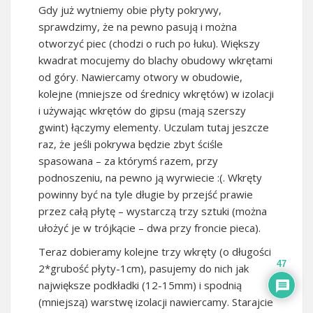
Gdy już wytniemy obie płyty pokrywy,
sprawdzimy, że na pewno pasują i można
otworzyć piec (chodzi o ruch po łuku). Większy
kwadrat mocujemy do blachy obudowy wkrętami
od góry. Nawiercamy otwory w obudowie,
kolejne (mniejsze od średnicy wkrętów) w izolacji
i używając wkrętów do gipsu (mają szerszy
gwint) łączymy elementy. Uczulam tutaj jeszcze
raz, że jeśli pokrywa będzie zbyt ściśle
spasowana – za którymś razem, przy
podnoszeniu, na pewno ją wyrwiecie :(. Wkręty
powinny być na tyle długie by przejść prawie
przez całą płytę – wystarczą trzy sztuki (można
ułożyć je w trójkącie – dwa przy froncie pieca).
Teraz dobieramy kolejne trzy wkręty (o długości
47
2*grubość płyty-1cm), pasujemy do nich jak
największe podkładki (12-15mm) i spodnią
(mniejszą) warstwę izolacji nawiercamy. Starajcie