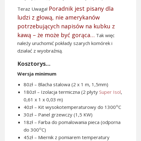
Poradnik jest pisany dla
Teraz Uwaga!
ludzi z głową, nie amerykanów
potrzebujących napisów na kubku z
kawą – że może być gorąca…
Tak więc
należy uruchomić pokłady szarych komórek i
działać z wyobraźnią.
Kosztorys…
Wersja minimum
80zł – Blacha stalowa (2 x 1 m, 1,5mm)
180zł – Izolacja termiczna (2 płyty
Super Isol
,
0,61 x 1 x 0,03 m)
o
40zł – Kit wysokotemperaturowy do 1300
C
30zł – Panel grzewczy (1,5 KW)
18zł – Farba do pomalowania pieca (odporna
o
do 300
C)
45zł – Miernik z pomiarem temperatury