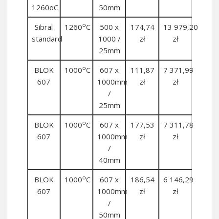
1260oC
50mm
o
Sibral
1260
C
500 x
174,74
13 979,20
standard
1000 /
zł
zł
25mm
o
BLOK
1000
C
607 x
111,87
7 371,99
607
1000mm
zł
zł
/
25mm
o
BLOK
1000
C
607 x
177,53
7 311,78
607
1000mm
zł
zł
/
40mm
o
BLOK
1000
C
607 x
186,54
6 146,29
607
1000mm
zł
zł
/
50mm