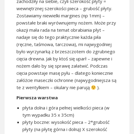
zachodziły na siebie, czyli szerokość płyty =
wewnętrznej szerokości pieca – grubość płyty.
Zostawiamy niewielki margines (np 1mm) –
powstałe braki wyrównujemy nożem. Może przy
okazji mała rada na temat obrabiania płyt –
nadaje się do tego praktycznie każda piła
(ręczne, taśmowa, tarczowa), mi najwygodniej
było wyrzynarką z brzeszczotem do zgrubnego
cięcia drewna. Jak by ktoś się uparł – zapewne i
nożem dało by się sprawę załatwić. Podczas
cięcia powstaje masę pyłu – dlatego koniecznie
załóżcie maseczki ochronne (najwygodniejsza są
te z wentylkiem – okulary nie parują
).
Pierwsza warstwa
płyta dolna i góra pełnej wielkości pieca (w
tym wypadku 35 x 35cm)
płyty boczne: wysokość pieca – 2*grubość
płyty (na płytę górna i dolną) X szerokość