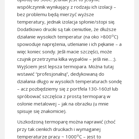
współczynnik wynikający z rodzaju ich izolacji –
bez problemu będą mierzyć wyższe
temperatury, jednak izolacja spłonie/stopi się.
Dodatkowo druciki są tak cieniutkie, że dłuższe
o
działanie wysokich temperatur (na oko >800
C)
spowoduje naprężenia, utlenianie i ich pękanie – a
więc koniec sondy. Jeśli macie szczęści, może
czujnik przetrzyma kilka wypałów – jeśli nie… ;).
Wyjściem jest lepsza termopara. Można tutaj
wstawić “profesjonalną”, dedykowaną do
działania długo w wysokich temperaturach sondę
– acz pozbędziemy się z portfela 130-160zł lub
spróbować szczęścia z prostą termoparą w
osłonie metalowej – jak na obrazku (u mnie
spisuje się znakomicie).
Uszkodzoną termoparę można naprawić (choć
przy tak cienkich drucikach i wymaganej
o
temperaturze pracy ~ 1000
C – jest to