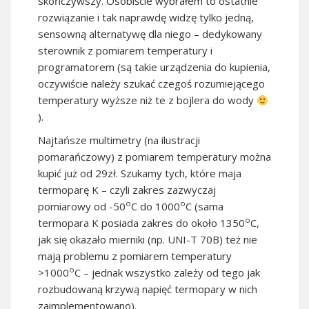
skończywszy. Osobiście wybrałem to ostatnie
rozwiązanie i tak naprawdę widzę tylko jedną,
sensowną alternatywę dla niego – dedykowany
sterownik z pomiarem temperatury i
programatorem (są takie urządzenia do kupienia,
oczywiście należy szukać czegoś rozumiejącego
temperatury wyższe niż te z bojlera do wody
).
Najtańsze multimetry (na ilustracji
pomarańczowy) z pomiarem temperatury można
kupić już od 29zł. Szukamy tych, które maja
termoparę K – czyli zakres zazwyczaj
o
o
pomiarowy od -50
C do 1000
C (sama
o
termopara K posiada zakres do około 1350
C,
jak się okazało mierniki (np. UNI-T 70B) też nie
mają problemu z pomiarem temperatury
o
>1000
C – jednak wszystko zależy od tego jak
rozbudowaną krzywą napięć termopary w nich
zaimplementowano).