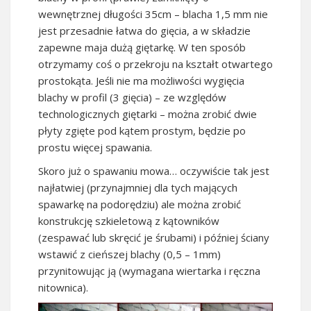
wewnętrznej długości 35cm – blacha 1,5 mm nie
jest przesadnie łatwa do gięcia, a w składzie
zapewne maja dużą giętarkę. W ten sposób
otrzymamy coś o przekroju na kształt otwartego
prostokąta. Jeśli nie ma możliwości wygięcia
blachy w profil (3 gięcia) – ze względów
technologicznych giętarki – można zrobić dwie
płyty zgięte pod kątem prostym, będzie po
prostu więcej spawania.
Skoro już o spawaniu mowa… oczywiście tak jest
najłatwiej (przynajmniej dla tych mających
spawarkę na podorędziu) ale można zrobić
konstrukcję szkieletową z kątowników
(zespawać lub skręcić je śrubami) i później ściany
wstawić z cieńszej blachy (0,5 – 1mm)
przynitowując ją (wymagana wiertarka i ręczna
nitownica).