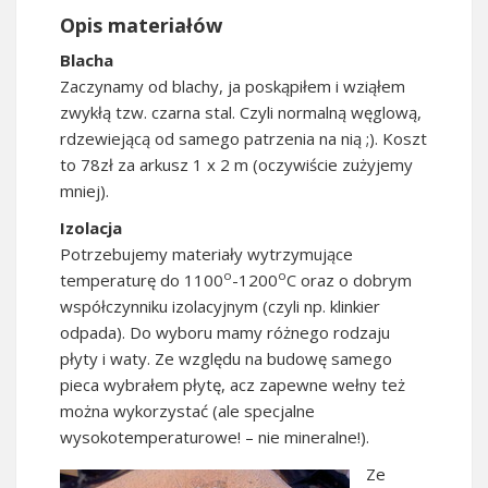
Opis materiałów
Blacha
Zaczynamy od blachy, ja poskąpiłem i wziąłem
zwykłą tzw. czarna stal. Czyli normalną węglową,
rdzewiejącą od samego patrzenia na nią ;). Koszt
to 78zł za arkusz 1 x 2 m (oczywiście zużyjemy
mniej).
Izolacja
Potrzebujemy materiały wytrzymujące
o
o
temperaturę do 1100
-1200
C oraz o dobrym
współczynniku izolacyjnym (czyli np. klinkier
odpada). Do wyboru mamy różnego rodzaju
płyty i waty. Ze względu na budowę samego
pieca wybrałem płytę, acz zapewne wełny też
można wykorzystać (ale specjalne
wysokotemperaturowe! – nie mineralne!).
Ze