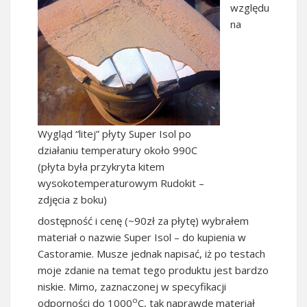
względu
na
Wygląd “litej” płyty Super Isol po
działaniu temperatury około 990C
(płyta była przykryta kitem
wysokotemperaturowym Rudokit –
zdjęcia z boku)
dostępność i cenę (~90zł za płytę) wybrałem
materiał o nazwie Super Isol – do kupienia w
Castoramie. Musze jednak napisać, iż po testach
moje zdanie na temat tego produktu jest bardzo
niskie. Mimo, zaznaczonej w specyfikacji
o
odporności do 1000
C, tak naprawdę materiał