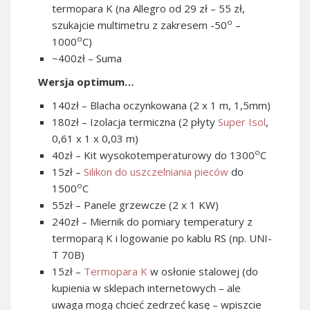
termopara K (na Allegro od 29 zł – 55 zł,
o
szukajcie multimetru z zakresem -50
–
o
1000
C)
~400zł – Suma
Wersja optimum…
140zł – Blacha oczynkowana (2 x 1 m, 1,5mm)
180zł – Izolacja termiczna (2 płyty
Super Isol
,
0,61 x 1 x 0,03 m)
o
40zł – Kit wysokotemperaturowy do 1300
C
15zł –
Silikon do uszczelniania pieców
do
o
1500
C
55zł – Panele grzewcze (2 x 1 KW)
240zł – Miernik do pomiary temperatury z
termoparą K i logowanie po kablu RS (np. UNI-
T 70B)
15zł –
Termopara K
w osłonie stalowej (do
kupienia w sklepach internetowych – ale
uwaga mogą chcieć zedrzeć kasę – wpiszcie