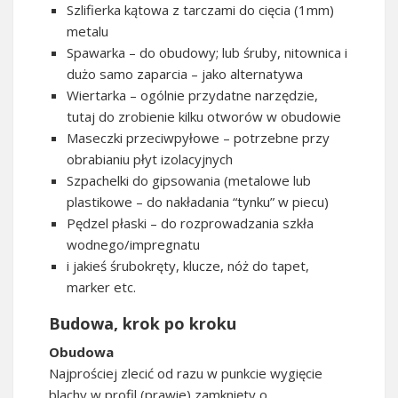
Szlifierka kątowa z tarczami do cięcia (1mm)
metalu
Spawarka – do obudowy; lub śruby, nitownica i
dużo samo zaparcia – jako alternatywa
Wiertarka – ogólnie przydatne narzędzie,
tutaj do zrobienie kilku otworów w obudowie
Maseczki przeciwpyłowe – potrzebne przy
obrabianiu płyt izolacyjnych
Szpachelki do gipsowania (metalowe lub
plastikowe – do nakładania “tynku” w piecu)
Pędzel płaski – do rozprowadzania szkła
wodnego/impregnatu
i jakieś śrubokręty, klucze, nóż do tapet,
marker etc.
Budowa, krok po kroku
Obudowa
Najprościej zlecić od razu w punkcie wygięcie
blachy w profil (prawie) zamknięty o