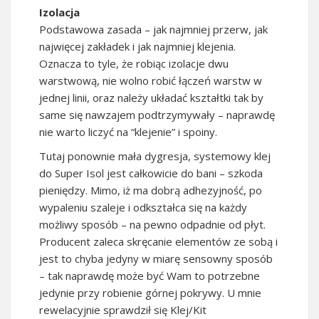
Izolacja
Podstawowa zasada – jak najmniej przerw, jak
najwięcej zakładek i jak najmniej klejenia.
Oznacza to tyle, że robiąc izolacje dwu
warstwową, nie wolno robić łączeń warstw w
jednej linii, oraz należy układać kształtki tak by
same się nawzajem podtrzymywały – naprawdę
nie warto liczyć na “klejenie” i spoiny.
Tutaj ponownie mała dygresja, systemowy klej
do Super Isol jest całkowicie do bani – szkoda
pieniędzy. Mimo, iż ma dobrą adhezyjność, po
wypaleniu szaleje i odkształca się na każdy
możliwy sposób – na pewno odpadnie od płyt.
Producent zaleca skręcanie elementów ze sobą i
jest to chyba jedyny w miarę sensowny sposób
– tak naprawdę może być Wam to potrzebne
jedynie przy robienie górnej pokrywy. U mnie
rewelacyjnie sprawdził się Klej/Kit