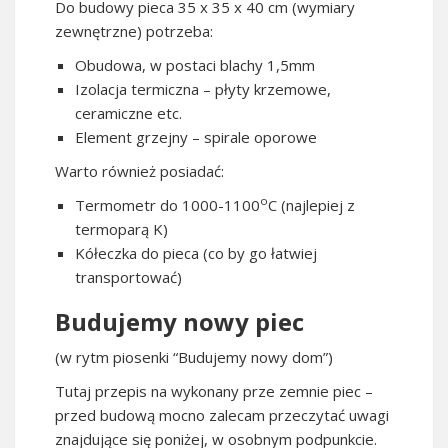
Do budowy pieca 35 x 35 x 40 cm (wymiary
zewnętrzne) potrzeba:
Obudowa, w postaci blachy 1,5mm
Izolacja termiczna – płyty krzemowe,
ceramiczne etc.
Element grzejny – spirale oporowe
Warto również posiadać:
o
Termometr do 1000-1100
C (najlepiej z
termoparą K)
Kółeczka do pieca (co by go łatwiej
transportować)
Budujemy nowy piec
(w rytm piosenki “Budujemy nowy dom”)
Tutaj przepis na wykonany prze zemnie piec –
przed budową mocno zalecam przeczytać uwagi
znajdujące się poniżej, w osobnym podpunkcie.