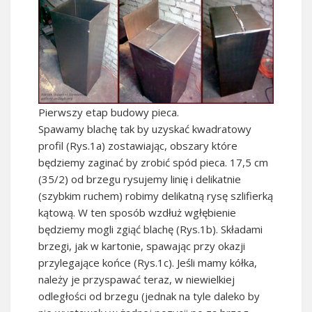
Pierwszy etap budowy pieca.
Spawamy blachę tak by uzyskać kwadratowy
profil (Rys.1a) zostawiając, obszary które
będziemy zaginać by zrobić spód pieca. 17,5 cm
(35/2) od brzegu rysujemy linię i delikatnie
(szybkim ruchem) robimy delikatną rysę szlifierką
kątową. W ten sposób wzdłuż wgłębienie
będziemy mogli zgiąć blachę (Rys.1b). Składami
brzegi, jak w kartonie, spawając przy okazji
przylegające końce (Rys.1c). Jeśli mamy kółka,
należy je przyspawać teraz, w niewielkiej
odległości od brzegu (jednak na tyle daleko by