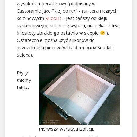
wysokotemperaturowy (podpisany w
Castoramie jako “Klej do rur” – rur ceramicznych,
kominowych)
Rudokit
– jest tańszy od kleju
systemowego, super się wypala, nie pęka – ideał
(niestety zbrakło go ostatnio w sklepie
).
Ostatecznie można użyć silikonów do
uszczelniania pieców (widziałem firmy Soudal i
Selena).
Płyty
tniemy
tak by
Pierwsza warstwa izolacji.