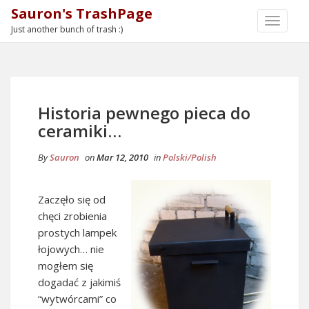
Sauron's TrashPage
TOGGLE
Just another bunch of trash :)
NAVIGA
Historia pewnego pieca do
ceramiki…
By
Sauron
on
Mar 12, 2010
in
Polski/Polish
Zaczęło się od
chęci zrobienia
prostych lampek
łojowych… nie
mogłem się
dogadać z jakimiś
“wytwórcami” co