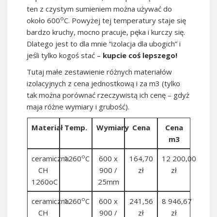
ten z czystym sumieniem można używać do
o
około 600
C. Powyżej tej temperatury staje się
bardzo kruchy, mocno pracuje, pęka i kurczy się.
Dlatego jest to dla mnie “izolacja dla ubogich” i
jeśli tylko kogoś stać –
kupcie coś lepszego!
Tutaj małe zestawienie różnych materiałów
izolacyjnych z cena jednostkową i za m3 (tylko
tak można porównać rzeczywistą ich cenę – gdyż
maja różne wymiary i grubość).
Materiał
Temp.
Wymiary
Cena
Cena
m3
o
ceramiczna
1260
C
600 x
164,70
12 200,00
CH
900 /
zł
zł
1260oC
25mm
o
ceramiczna
1260
C
600 x
241,56
8 946,67
CH
900 /
zł
zł