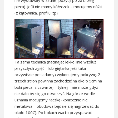
nie wystawały w żadnej pozycji po za brzeg
pieca). Jeśli nie mamy kółeczek – mocujemy nóżki
(z kątownika, profilu itp).
Ta sama technika (nacinając lekko linie wzdłuż
przyszłych zgięć – lub giętarka jeśli taka
oczywiście posiadamy) wykonujemy pokrywę. Z
trzech stron powinna zachodzić na około 5cm na
boki pieca, z czwartej – tylnej – nie może gdyż
nie dało by się go otworzyć. Na górze wedle
uznania mocujemy rączkę (koniecznie nie
metalowa – obudowa będzie się nagrzewać do
około 100C). Po bokach warto przyspawać