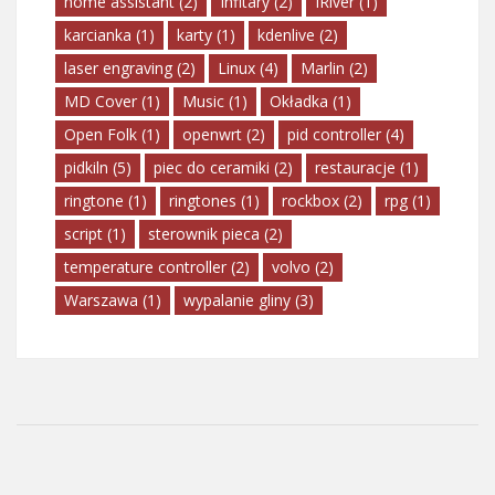
home assistant
(2)
Infitary
(2)
IRiver
(1)
karcianka
(1)
karty
(1)
kdenlive
(2)
laser engraving
(2)
Linux
(4)
Marlin
(2)
MD Cover
(1)
Music
(1)
Okładka
(1)
Open Folk
(1)
openwrt
(2)
pid controller
(4)
pidkiln
(5)
piec do ceramiki
(2)
restauracje
(1)
ringtone
(1)
ringtones
(1)
rockbox
(2)
rpg
(1)
script
(1)
sterownik pieca
(2)
temperature controller
(2)
volvo
(2)
Warszawa
(1)
wypalanie gliny
(3)