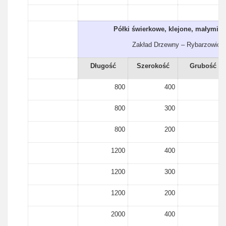
Półki świerkowe, klejone, małymi s
Zakład Drzewny – Rybarzowice
Długość
Szerokość
Grubość
800
400
18
800
300
18
800
200
18
1200
400
18
1200
300
18
1200
200
18
2000
400
18