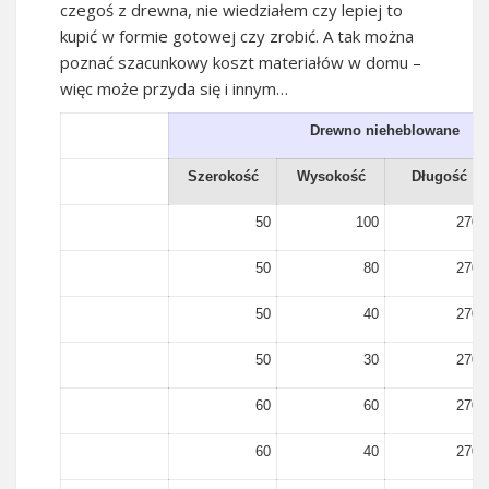
czegoś z drewna, nie wiedziałem czy lepiej to
kupić w formie gotowej czy zrobić. A tak można
poznać szacunkowy koszt materiałów w domu –
więc może przyda się i innym…
Drewno nieheblowane
Szerokość
Wysokość
Długość
50
100
2700
50
80
2700
50
40
2700
50
30
2700
60
60
2700
60
40
2700