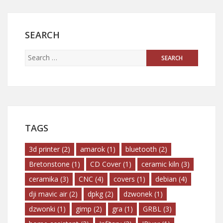
SEARCH
TAGS
3d printer
(2)
amarok
(1)
bluetooth
(2)
Bretonstone
(1)
CD Cover
(1)
ceramic kiln
(3)
ceramika
(3)
CNC
(4)
covers
(1)
debian
(4)
dji mavic air
(2)
dpkg
(2)
dzwonek
(1)
dzwonki
(1)
gimp
(2)
gra
(1)
GRBL
(3)