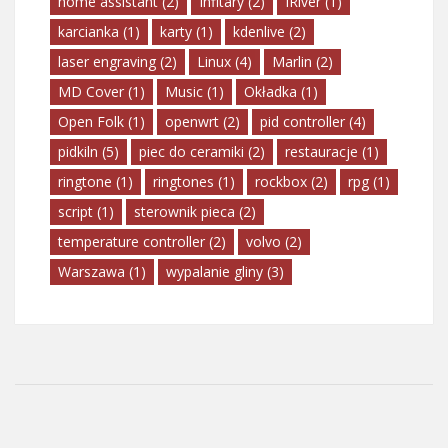
home assistant
(2)
Infitary
(2)
IRiver
(1)
karcianka
(1)
karty
(1)
kdenlive
(2)
laser engraving
(2)
Linux
(4)
Marlin
(2)
MD Cover
(1)
Music
(1)
Okładka
(1)
Open Folk
(1)
openwrt
(2)
pid controller
(4)
pidkiln
(5)
piec do ceramiki
(2)
restauracje
(1)
ringtone
(1)
ringtones
(1)
rockbox
(2)
rpg
(1)
script
(1)
sterownik pieca
(2)
temperature controller
(2)
volvo
(2)
Warszawa
(1)
wypalanie gliny
(3)