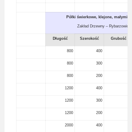
Półki świerkowe, klejone, małymi s
Zakład Drzewny – Rybarzowice
Długość
Szerokość
Grubość
800
400
18
800
300
18
800
200
18
1200
400
18
1200
300
18
1200
200
18
2000
400
18