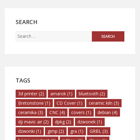
SEARCH
TAGS
3d printer
(2)
amarok
(1)
bluetooth
(2)
Bretonstone
(1)
CD Cover
(1)
ceramic kiln
(3)
ceramika
(3)
CNC
(4)
covers
(1)
debian
(4)
dji mavic air
(2)
dpkg
(2)
dzwonek
(1)
dzwonki
(1)
gimp
(2)
gra
(1)
GRBL
(3)