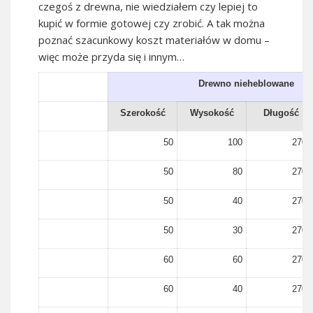
czegoś z drewna, nie wiedziałem czy lepiej to
kupić w formie gotowej czy zrobić. A tak można
poznać szacunkowy koszt materiałów w domu –
więc może przyda się i innym…
Drewno nieheblowane
Szerokość
Wysokość
Długość
50
100
2700
50
80
2700
50
40
2700
50
30
2700
60
60
2700
60
40
2700